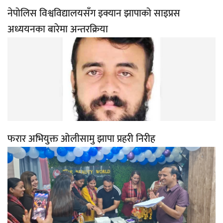
नेपोलिस विश्वविद्यालयसँग इक्यान झापाको साइप्रस
अध्ययनका बारेमा अन्तरक्रिया
फरार अभियुक्त ओलीसामु झापा प्रहरी निरीह