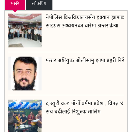
भर्खरै
लाेकप्रिय
नेपोलिस विश्वविद्यालयसँग इक्यान झापाको
साइप्रस अध्ययनका बारेमा अन्तरक्रिया
फरार अभियुक्त ओलीसामु झापा प्रहरी निरीह
द ब्यूटी वल्ड पाँचौँ वर्षमा प्रवेश , विपन्न ४
सय बढीलाई निशुल्क तालिम