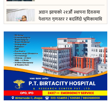
अडान झापाको २१औँ स्थापना दिवसमा
पेशागत गुणस्तर र बदलिँदो भूमिकामाथि
अन्तरक्रिया
आगलागीबाट प्रभावित शेयर सदस्यलाई
सहाराले उपलब्ध गरायाे राहत
लिङ्कन मन्टेश्वरीमा खिर दिवस मनाइयो