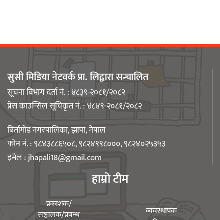
बिर्तामोडका वैज्ञानिक डा. मिशाल पोखरेल
जर्मनीको बायोमेडमा आबद्ध
सुसी मिडिया नेटवर्क प्रा. लिद्वारा सन्चालित
नेपाली युवा उद्यमी मञ्च झापाको अध्यक्षमा
सूचना विभाग दर्ता नं. : ४८३९-२०८१/२०८२
मिजास पोखरेल
प्रेस काउन्सिल सूचिकृत नं. : ४८४९-२०८१/२०८२
बिर्तामोड नगरपालिका, झापा, नेपाल
फोन नं. : ९८४३८८६५०८, ९८२४९९८०००, ९८२४०२५३५३
इमेल :
jhapali18@gmail.com
बिर्तामोड स्मार्ट लेडीद्धारा सामुदायिक
हाम्रो टीम
कुकुरलाई खानासहित स्वैच्छिक आँखादान
अभियान शुरु
प्रकाशक/
व्यवस्थापक
सञ्चालक/प्रबन्ध