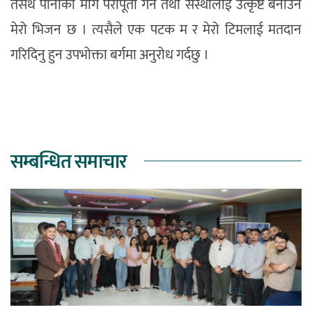
तसर्थ पानीको माग परीपूर्ती गर्न तथा संस्थालाई उत्कृष्ट बनाउने
मेरो भिजन छ । त्यसैले एक पटक म र मेरो टिमलाई मतदान
गरिदिनु हुन उपभोक्ता बर्गमा अनुरोध गर्दछु ।
सम्बन्धित समाचार