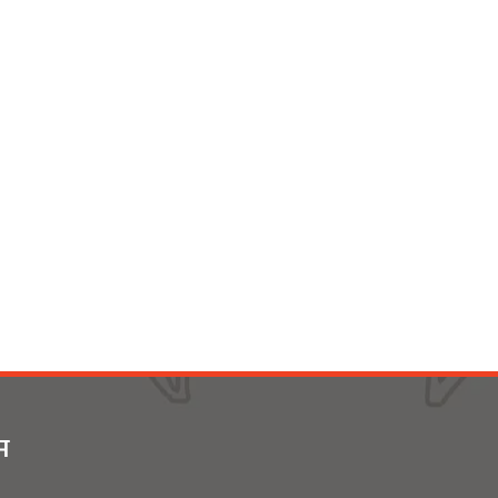
बिर्तामोड स्मार्ट लेडीद्धारा सामुदायिक
कुकुरलाई खानासहित स्वैच्छिक
आँखादान अभियान शुरु
युवा संघ झापाको अध्यक्षमा बिशन
लिम्बू
लक्षित बर्गलाई हल्दिबारीले दियो
उपयोगी सामाग्री
ीम
गुरु पूर्णिमा एवं व्यास जयन्तीमा
भानुभक्तलाई अभिनन्दन