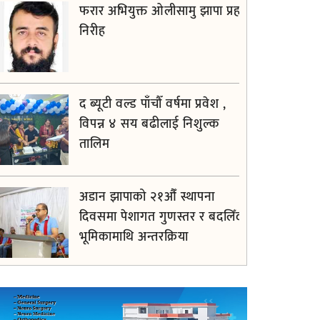
फरार अभियुक्त ओलीसामु झापा प्रहरी
निरीह
द ब्यूटी वल्ड पाँचौँ वर्षमा प्रवेश ,
विपन्न ४ सय बढीलाई निशुल्क
तालिम
अडान झापाको २१औँ स्थापना
दिवसमा पेशागत गुणस्तर र बदलिँदो
भूमिकामाथि अन्तरक्रिया
आगलागीबाट प्रभावित शेयर
सदस्यलाई सहाराले उपलब्ध गरायाे