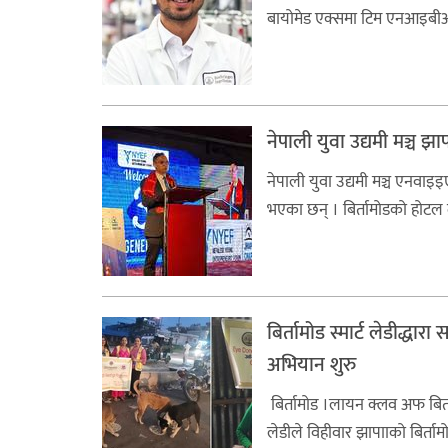
बायोमेड एक्समा टिम एनआइबीअन्
नेपाली युवा उद्यमी मञ्च 
नेपाली युवा उद्यमी मञ्च एनवा
भएका छन् । बिर्तामोडको होटल द
बिर्तामोड स्मार्ट लेडीद्ध
अभियान शुरु
बिर्तामोड ।लायन क्लव अफ बिर्त
लेडीले विहीवार झापााको बिर्ता