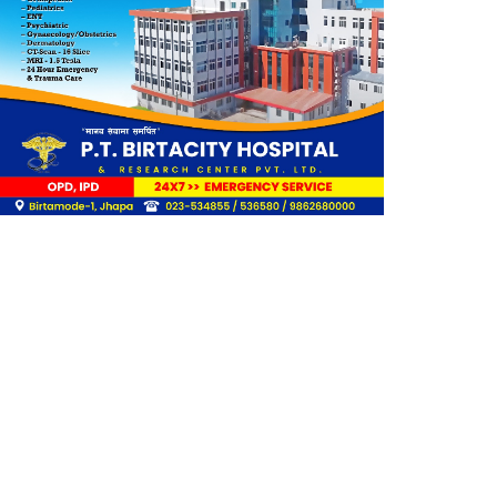
राहत
लिङ्कन मन्टेश्वरीमा खिर दिवस
मनाइयो
बिर्तामोडका वैज्ञानिक डा. मिशाल
पोखरेल जर्मनीको बायोमेडमा आबद्ध
नेपाली युवा उद्यमी मञ्च झापाको
अध्यक्षमा मिजास पोखरेल