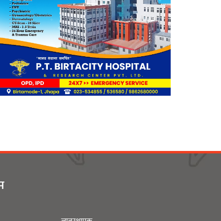
भूमिकामाथि अन्तरक्रिया
आगलागीबाट प्रभावित शेयर
सदस्यलाई सहाराले उपलब्ध गरायाे
राहत
लिङ्कन मन्टेश्वरीमा खिर दिवस
मनाइयो
बिर्तामोडका वैज्ञानिक डा. मिशाल
ीम
पोखरेल जर्मनीको बायोमेडमा आबद्ध