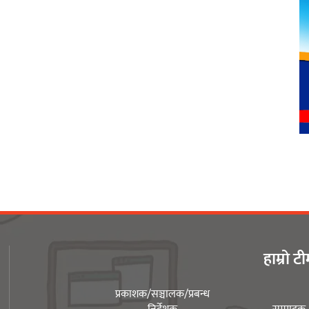
हाम्रो ट
प्रकाशक/सञ्चालक/प्रबन्ध