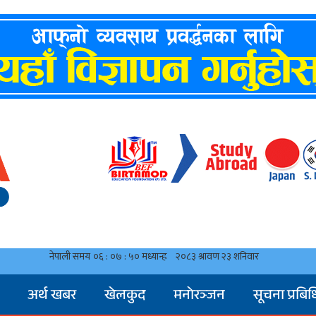
अर्थ खबर
खेलकुद
मनाेरञ्जन
सूचना प्रबिध