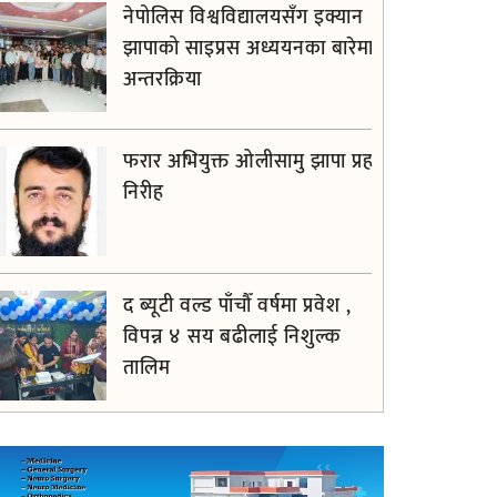
नेपोलिस विश्वविद्यालयसँग इक्यान
झापाको साइप्रस अध्ययनका बारेमा
अन्तरक्रिया
फरार अभियुक्त ओलीसामु झापा प्रहरी
निरीह
द ब्यूटी वल्ड पाँचौँ वर्षमा प्रवेश ,
विपन्न ४ सय बढीलाई निशुल्क
तालिम
अडान झापाको २१औँ स्थापना
दिवसमा पेशागत गुणस्तर र बदलिँदो