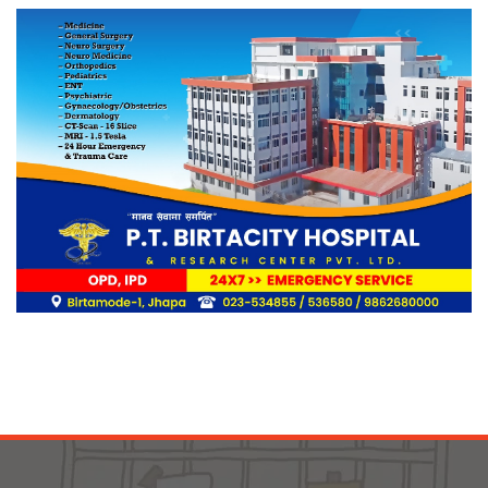
आगलागीबाट प्रभावित शेयर सदस्यलाई
सहाराले उपलब्ध गरायाे राहत
लिङ्कन मन्टेश्वरीमा खिर दिवस मनाइयो
बिर्तामोडका वैज्ञानिक डा. मिशाल पोखरेल
जर्मनीको बायोमेडमा आबद्ध