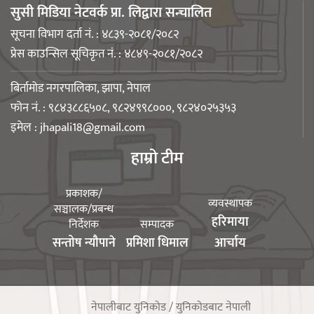
सुसी मिडिया नेटवर्क प्रा. लिद्वारा सन्चालित
सूचना विभाग दर्ता नं. : ४८३९-२०८१/२०८२
नेपाली युवा उद्यमी मञ्च झापाको अध्यक्षमा
प्रेस काउन्सिल सूचिकृत नं. : ४८४९-२०८१/२०८२
मिजास पोखरेल
बिर्तामोड नगरपालिका, झापा, नेपाल
फोन नं. : ९८४३८८६५०८, ९८२४९९८०००, ९८२४०२५३५३
इमेल :
jhapali18@gmail.com
बिर्तामोड स्मार्ट लेडीद्धारा सामुदायिक
हाम्रो टीम
कुकुरलाई खानासहित स्वैच्छिक आँखादान
अभियान शुरु
प्रकाशक/
व्यवस्थापक
सञ्चालक/प्रबन्ध
हरिमाया
निर्देशक
सम्पादक
सन्तोष न्यौपाने
प्रमिशा धिमाल
आर्चाय
युवा संघ झापाको अध्यक्षमा बिशन लिम्बू
नेपालीबाट युनिकोड / युनिकोडबाट नेपाली