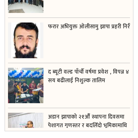
फरार अभियुक्त ओलीसामु झापा प्रहरी निरीह
द ब्यूटी वल्ड पाँचौँ वर्षमा प्रवेश , विपन्न ४
सय बढीलाई निशुल्क तालिम
अडान झापाको २१औँ स्थापना दिवसमा
पेशागत गुणस्तर र बदलिँदो भूमिकामाथि
अन्तरक्रिया