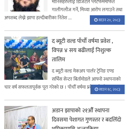
मानिसहरुलाई डिजिटल प्लेटफर्ममार्फत
गालीगलौज गर्ने, मिथ्या आरोप लगाउने तथा
अपशब्द लेख्ने झापा हल्दीबारीका नितेश ...
साउन २०, २०८३
द ब्यूटी वल्ड पाँचौँ वर्षमा प्रवेश ,
विपन्न ४ सय बढीलाई निशुल्क
तालिम
द ब्यूटी वल्ड मेकअप पार्लर ट्रेनिङ एण्ड
सर्भिस सेन्टर बिर्तामाेडले आफ्नो स्थापनाको
चार वर्ष सफलतापूर्वक पूरा गरेकाे छ । पाँचौँ वर्षमा प्रवेश गरेको अवस ...
साउन १८, २०८३
अडान झापाको २१औँ स्थापना
दिवसमा पेशागत गुणस्तर र बदलिँदो