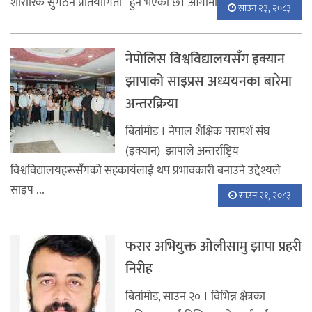
शारीरिक सुगठन प्रतियोगिता’ हुने भएको छ। आगामी असोज २० र २१ ...
साउन २३, २०८३
नेपोलिस विश्वविद्यालयसँग इक्यान
झापाको साइप्रस अध्ययनका बारेमा
अन्तरक्रिया
बिर्तामोड । नेपाल शैक्षिक परामर्श संघ
(इक्यान) झापाले अन्तर्राष्ट्रिय
विश्वविद्यालयहरूसँगको सहकार्यलाई थप प्रभावकारी बनाउने उद्देश्यले
साइप ...
साउन २१, २०८३
फरार अभियुक्त ओलीसामु झापा प्रहरी
निरीह
बिर्तामोड, साउन २० । विभिन्न क्षेत्रका