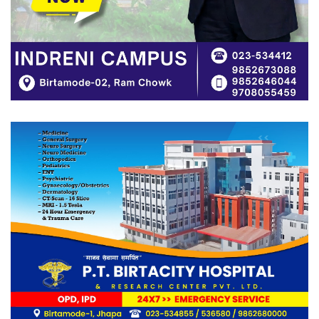
पेशागत गुणस्तर र बदलिँदो भूमिकामाथि
अन्तरक्रिया
आगलागीबाट प्रभावित शेयर सदस्यलाई
सहाराले उपलब्ध गरायाे राहत
लिङ्कन मन्टेश्वरीमा खिर दिवस मनाइयो
बिर्तामोडका वैज्ञानिक डा. मिशाल पोखरेल
जर्मनीको बायोमेडमा आबद्ध