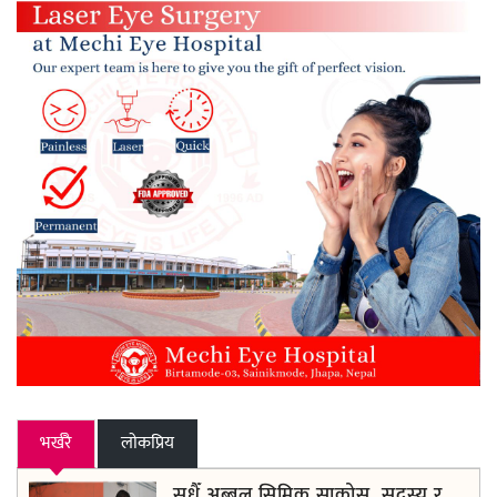
भर्खरै
लाेकप्रिय
सधैँ अब्बल सिम्रिक साकोस, सदस्य र