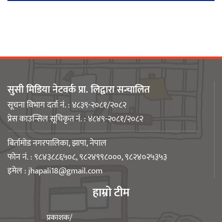
नेपाली युवा उद्यमी मञ्च झापाको अध्यक्षमा
मिजास पोखरेल
सुसी मिडिया नेटवर्क प्रा. लिद्वारा सन्चालित
सूचना विभाग दर्ता नं. : ४८३९-२०८१/२०८२
प्रेस काउन्सिल सूचिकृत नं. : ४८४९-२०८१/२०८२
बिर्तामोड स्मार्ट लेडीद्धारा सामुदायिक
बिर्तामोड नगरपालिका, झापा, नेपाल
कुकुरलाई खानासहित स्वैच्छिक आँखादान
फोन नं. : ९८४३८८६५०८, ९८२४९९८०००, ९८२४०२५३५३
अभियान शुरु
इमेल :
jhapali18@gmail.com
हाम्रो टीम
युवा संघ झापाको अध्यक्षमा बिशन लिम्बू
प्रकाशक/