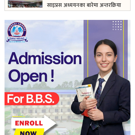
साइप्रस अध्ययनका बारेमा अन्तरक्रिया
फरार अभियुक्त ओलीसामु झापा प्रहरी निरीह
द ब्यूटी वल्ड पाँचौँ वर्षमा प्रवेश , विपन्न ४
सय बढीलाई निशुल्क तालिम
अडान झापाको २१औँ स्थापना दिवसमा