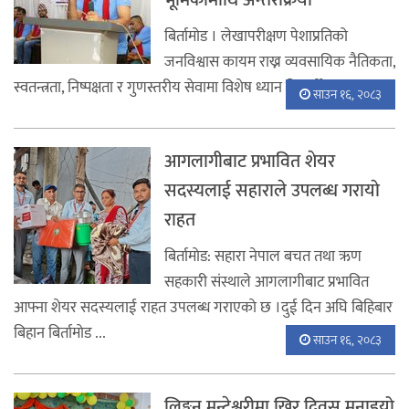
भूमिकामाथि अन्तरक्रिया
बिर्तामोड । लेखापरीक्षण पेशाप्रतिको
जनविश्वास कायम राख्न व्यवसायिक नैतिकता,
स्वतन्त्रता, निष्पक्षता र गुणस्तरीय सेवामा विशेष ध्यान दिनुपर्नेमा झापाका ...
साउन १६, २०८३
आगलागीबाट प्रभावित शेयर
सदस्यलाई सहाराले उपलब्ध गरायाे
राहत
बिर्तामाेड: सहारा नेपाल बचत तथा ऋण
सहकारी संस्थाले आगलागीबाट प्रभावित
आफ्ना शेयर सदस्यलाई राहत उपलब्ध गराएकाे छ ।दुई दिन अघि बिहिबार
बिहान बिर्तामाेड ...
साउन १६, २०८३
लिङ्कन मन्टेश्वरीमा खिर दिवस मनाइयो