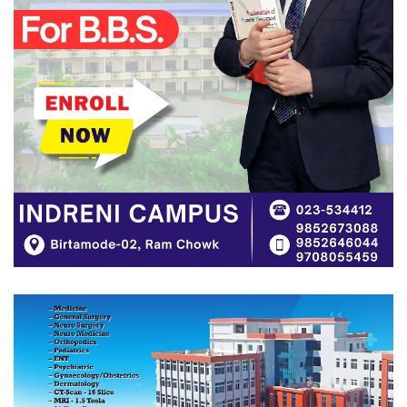
शिक्षा तथा अभिमुखीकरण तालिम प्रदान
बिर्तामोडमा तेस्रो संस्करणको ‘मिस्टर
कञ्चनजंघा राष्ट्रिय शारीरिक सुगठन
प्रतियोगिता’ हुने
नेपोलिस विश्वविद्यालयसँग इक्यान झापाको
साइप्रस अध्ययनका बारेमा अन्तरक्रिया
फरार अभियुक्त ओलीसामु झापा प्रहरी निरीह