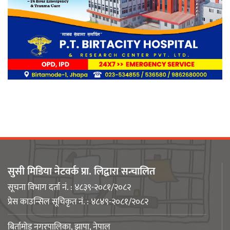
द ब्यूटी वल्ड पाँचौँ वर्षमा प्रवेश , विपन्न ४
सय बढीलाई निशुल्क तालिम
अडान झापाको २१औँ स्थापना दिवसमा
पेशागत गुणस्तर र बदलिँदो भूमिकामाथि
अन्तरक्रिया
सुसी मिडिया नेटवर्क प्रा. लिद्वारा सन्चालित
सूचना विभाग दर्ता नं. : ४८३९-२०८१/२०८२
प्रेस काउन्सिल सूचिकृत नं. : ४८४९-२०८१/२०८२
आगलागीबाट प्रभावित शेयर सदस्यलाई
बिर्तामोड नगरपालिका, झापा, नेपाल
सहाराले उपलब्ध गरायाे राहत