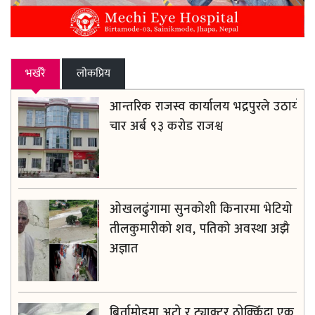
भर्खरै
लाेकप्रिय
आन्तरिक राजस्व कार्यालय भद्रपुरले उठायो
चार अर्ब ९३ करोड राजश्व
ओखलढुंगामा सुनकोशी किनारमा भेटियो
तीलकुमारीको शव, पतिको अवस्था अझै
अज्ञात
बिर्तामोडमा अटो र ट्याक्टर ठोक्किँदा एक