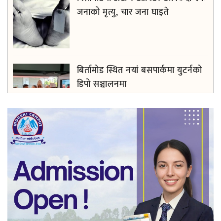
जनाको मृत्यु, चार जना घाइते
बिर्तामोड स्थित नयां बसपार्कमा युटर्नको
डिपो सञ्चालनमा
सधैँ अब्बल सिम्रिक साकोस, सदस्य र
सामाजिक उत्तरदायित्वमा खर्चियो दुई करोड
बढी रकम
झापाका सुनचाँदी व्यवसायीलाई करदाता