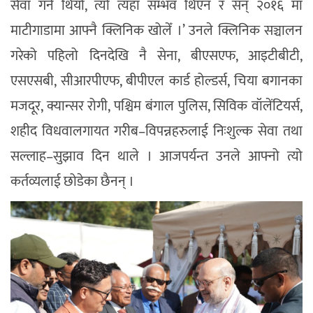
सेवा गर्ने थियो, त्यो त्यहाँ सम्भव थिएन र सन् २०१६ मा
माटीगाडामा आफ्नै क्लिनिक खोलेँ ।’ उनले क्लिनिक सञ्चालन
गरेको पहिलो दिनदेखि नै सेना, बीएसएफ, आइटीबीटी,
एसएसबी, सीआरपीएफ, बीपीएल कार्ड होल्डर्स, चिया बगानका
मजदूर, क्यान्सर रोगी, पश्चिम बंगाल पुलिस, सिविक वॉलेंटियर्स,
शहीद विधवालगायत गरीब–विपन्नहरुलाई निःशुल्क सेवा तथा
सल्लाह–सुझाव दिन थाले । आजपर्यन्त उनले आफ्नो त्यो
कर्तव्यलाई छोडेका छैनन् ।