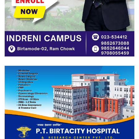
अडान झापाको २१औँ स्थापना दिवसमा
पेशागत गुणस्तर र बदलिँदो भूमिकामाथि
अन्तरक्रिया
आगलागीबाट प्रभावित शेयर सदस्यलाई
सहाराले उपलब्ध गरायाे राहत
लिङ्कन मन्टेश्वरीमा खिर दिवस मनाइयो