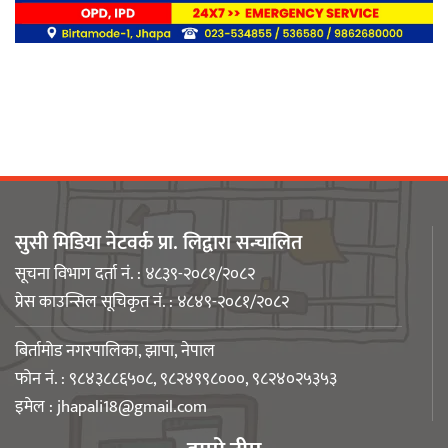
बिर्तामोडका वैज्ञानिक डा. मिशाल पोखरेल
जर्मनीको बायोमेडमा आबद्ध
नेपाली युवा उद्यमी मञ्च झापाको अध्यक्षमा
मिजास पोखरेल
सुसी मिडिया नेटवर्क प्रा. लिद्वारा सन्चालित
सूचना विभाग दर्ता नं. : ४८३९-२०८१/२०८२
प्रेस काउन्सिल सूचिकृत नं. : ४८४९-२०८१/२०८२
बिर्तामोड स्मार्ट लेडीद्धारा सामुदायिक
कुकुरलाई खानासहित स्वैच्छिक आँखादान
बिर्तामोड नगरपालिका, झापा, नेपाल
अभियान शुरु
फोन नं. : ९८४३८८६५०८, ९८२४९९८०००, ९८२४०२५३५३
इमेल :
jhapali18@gmail.com