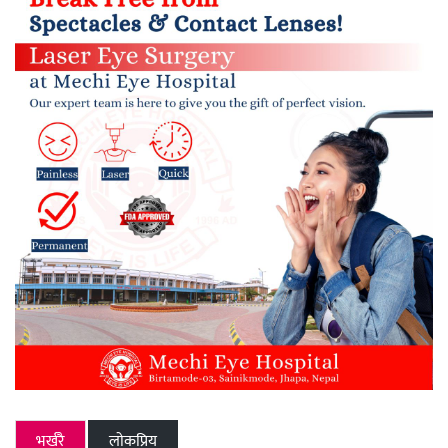
भर्खरै
लाेकप्रिय