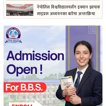
नेपोलिस विश्वविद्यालयसँग इक्यान झापाको
साइप्रस अध्ययनका बारेमा अन्तरक्रिया
फरार अभियुक्त ओलीसामु झापा प्रहरी निरीह
द ब्यूटी वल्ड पाँचौँ वर्षमा प्रवेश , विपन्न ४
सय बढीलाई निशुल्क तालिम