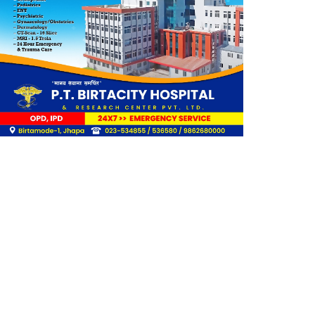
राहत
लिङ्कन मन्टेश्वरीमा खिर दिवस
मनाइयो
बिर्तामोडका वैज्ञानिक डा. मिशाल
पोखरेल जर्मनीको बायोमेडमा आबद्ध
नेपाली युवा उद्यमी मञ्च झापाको
अध्यक्षमा मिजास पोखरेल