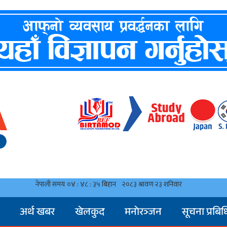
अर्थ खबर
खेलकुद
मनाेरञ्जन
सूचना प्रबिध