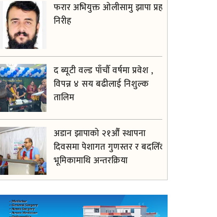
फरार अभियुक्त ओलीसामु झापा प्रहरी
निरीह
द ब्यूटी वल्ड पाँचौँ वर्षमा प्रवेश ,
विपन्न ४ सय बढीलाई निशुल्क
तालिम
अडान झापाको २१औँ स्थापना
दिवसमा पेशागत गुणस्तर र बदलिँदो
भूमिकामाथि अन्तरक्रिया
आगलागीबाट प्रभावित शेयर
सदस्यलाई सहाराले उपलब्ध गरायाे