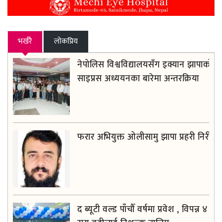
भर्खरै
लाेकप्रिय
नेपोलिस विश्वविद्यालयसँग इक्यान झापाको
साइप्रस अध्ययनका बारेमा अन्तरक्रिया
फरार अभियुक्त ओलीसामु झापा प्रहरी निरीह
द ब्यूटी वल्ड पाँचौँ वर्षमा प्रवेश , विपन्न ४