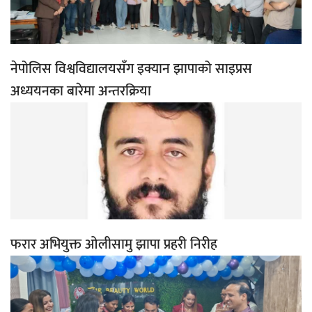
नेपोलिस विश्वविद्यालयसँग इक्यान झापाको साइप्रस
अध्ययनका बारेमा अन्तरक्रिया
फरार अभियुक्त ओलीसामु झापा प्रहरी निरीह