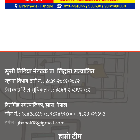
बिर्तामोडका वैज्ञानिक डा. मिशाल पोखरेल
जर्मनीको बायोमेडमा आबद्ध
सुसी मिडिया नेटवर्क प्रा. लिद्वारा सन्चालित
नेपाली युवा उद्यमी मञ्च झापाको अध्यक्षमा
सूचना विभाग दर्ता नं. : ४८३९-२०८१/२०८२
मिजास पोखरेल
प्रेस काउन्सिल सूचिकृत नं. : ४८४९-२०८१/२०८२
बिर्तामोड नगरपालिका, झापा, नेपाल
फोन नं. : ९८४३८८६५०८, ९८२४९९८०००, ९८२४०२५३५३
इमेल :
jhapali18@gmail.com
बिर्तामोड स्मार्ट लेडीद्धारा सामुदायिक
हाम्रो टीम
कुकुरलाई खानासहित स्वैच्छिक आँखादान