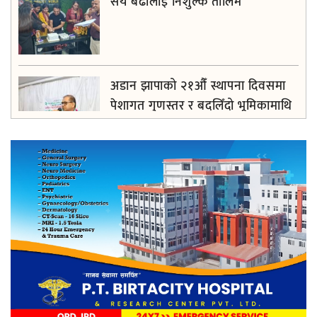
सय बढीलाई निशुल्क तालिम
अडान झापाको २१औँ स्थापना दिवसमा
पेशागत गुणस्तर र बदलिँदो भूमिकामाथि
अन्तरक्रिया
आगलागीबाट प्रभावित शेयर सदस्यलाई
सहाराले उपलब्ध गरायाे राहत
लिङ्कन मन्टेश्वरीमा खिर दिवस मनाइयो