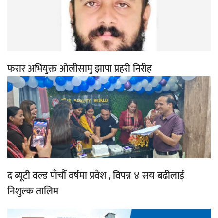
फरार अभियुक्त ओलीसामु झापा प्रहरी निरीह
द ब्यूटी वल्ड पाँचौँ वर्षमा प्रवेश , विपन्न ४ सय बढीलाई
निशुल्क तालिम