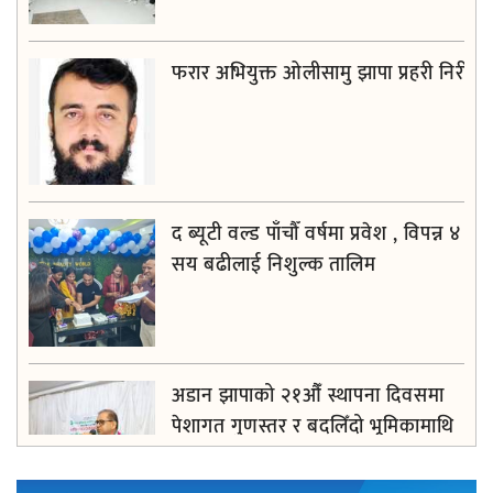
फरार अभियुक्त ओलीसामु झापा प्रहरी निरीह
द ब्यूटी वल्ड पाँचौँ वर्षमा प्रवेश , विपन्न ४
सय बढीलाई निशुल्क तालिम
अडान झापाको २१औँ स्थापना दिवसमा
पेशागत गुणस्तर र बदलिँदो भूमिकामाथि
अन्तरक्रिया