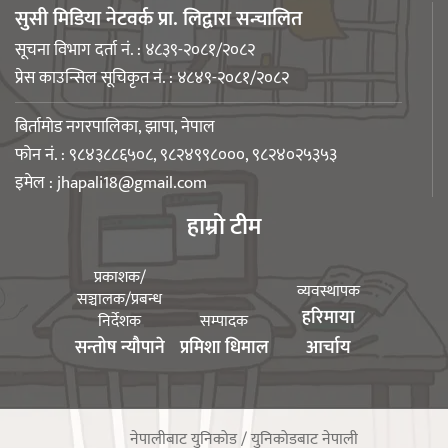
सुसी मिडिया नेटवर्क प्रा. लिद्वारा सन्चालित
नेपाली युवा उद्यमी मञ्च झापाको अध्यक्षमा
सूचना विभाग दर्ता नं. : ४८३९-२०८१/२०८२
मिजास पोखरेल
प्रेस काउन्सिल सूचिकृत नं. : ४८४९-२०८१/२०८२
बिर्तामोड नगरपालिका, झापा, नेपाल
फोन नं. : ९८४३८८६५०८, ९८२४९९८०००, ९८२४०२५३५३
इमेल :
jhapali18@gmail.com
बिर्तामोड स्मार्ट लेडीद्धारा सामुदायिक
हाम्रो टीम
कुकुरलाई खानासहित स्वैच्छिक आँखादान
अभियान शुरु
प्रकाशक/
व्यवस्थापक
सञ्चालक/प्रबन्ध
हरिमाया
निर्देशक
सम्पादक
युवा संघ झापाको अध्यक्षमा बिशन लिम्बू
सन्तोष न्यौपाने
प्रमिशा धिमाल
आर्चाय
नेपालीबाट युनिकोड / युनिकोडबाट नेपाली