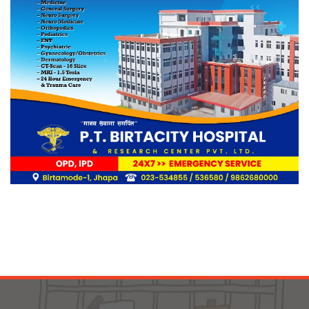
आगलागीबाट प्रभावित शेयर सदस्यलाई
सहाराले उपलब्ध गरायाे राहत
लिङ्कन मन्टेश्वरीमा खिर दिवस मनाइयो
बिर्तामोडका वैज्ञानिक डा. मिशाल पोखरेल
जर्मनीको बायोमेडमा आबद्ध