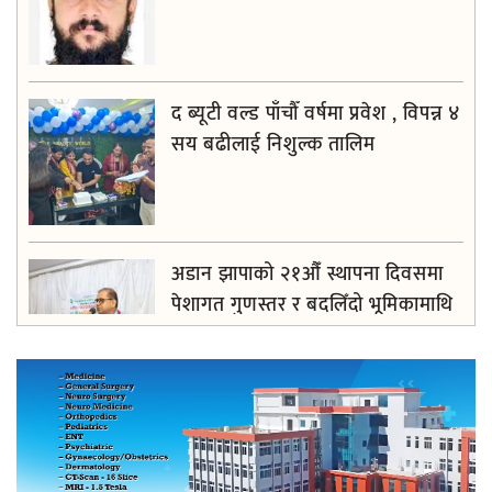
द ब्यूटी वल्ड पाँचौँ वर्षमा प्रवेश , विपन्न ४
सय बढीलाई निशुल्क तालिम
अडान झापाको २१औँ स्थापना दिवसमा
पेशागत गुणस्तर र बदलिँदो भूमिकामाथि
अन्तरक्रिया
आगलागीबाट प्रभावित शेयर सदस्यलाई
सहाराले उपलब्ध गरायाे राहत