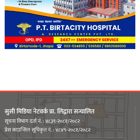
लिङ्कन मन्टेश्वरीमा खिर दिवस मनाइयो
बिर्तामोडका वैज्ञानिक डा. मिशाल पोखरेल
जर्मनीको बायोमेडमा आबद्ध
सुसी मिडिया नेटवर्क प्रा. लिद्वारा सन्चालित
नेपाली युवा उद्यमी मञ्च झापाको अध्यक्षमा
सूचना विभाग दर्ता नं. : ४८३९-२०८१/२०८२
मिजास पोखरेल
प्रेस काउन्सिल सूचिकृत नं. : ४८४९-२०८१/२०८२