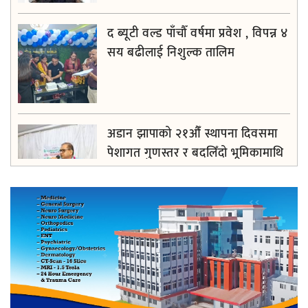
द ब्यूटी वल्ड पाँचौँ वर्षमा प्रवेश , विपन्न ४
सय बढीलाई निशुल्क तालिम
अडान झापाको २१औँ स्थापना दिवसमा
पेशागत गुणस्तर र बदलिँदो भूमिकामाथि
अन्तरक्रिया
आगलागीबाट प्रभावित शेयर सदस्यलाई
सहाराले उपलब्ध गरायाे राहत