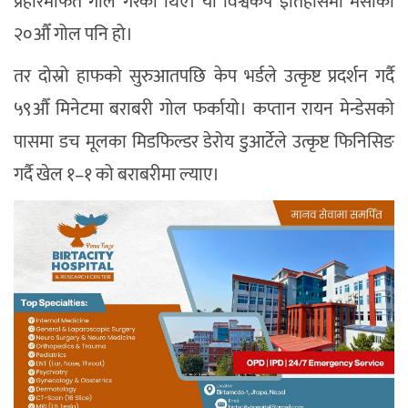
प्रहारमार्फत गोल गरेका थिए। यो विश्वकप इतिहासमा मेसीको
२०औँ गोल पनि हो।
तर दोस्रो हाफको सुरुआतपछि केप भर्डले उत्कृष्ट प्रदर्शन गर्दै
५९औँ मिनेटमा बराबरी गोल फर्कायो। कप्तान रायन मेन्डेसको
पासमा डच मूलका मिडफिल्डर डेरोय डुआर्टेले उत्कृष्ट फिनिसिङ
गर्दै खेल १–१ को बराबरीमा ल्याए।