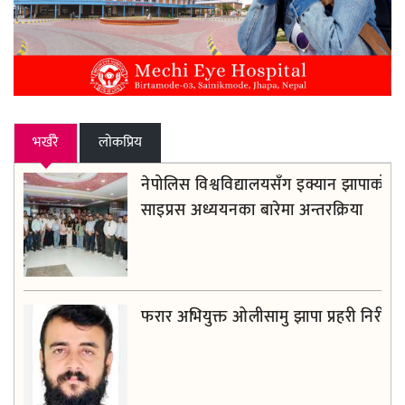
भर्खरै
लाेकप्रिय
नेपोलिस विश्वविद्यालयसँग इक्यान झापाको
साइप्रस अध्ययनका बारेमा अन्तरक्रिया
फरार अभियुक्त ओलीसामु झापा प्रहरी निरीह