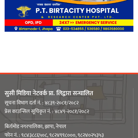
लिङ्कन मन्टेश्वरीमा खिर दिवस मनाइयो
बिर्तामोडका वैज्ञानिक डा. मिशाल पोखरेल
जर्मनीको बायोमेडमा आबद्ध
सुसी मिडिया नेटवर्क प्रा. लिद्वारा सन्चालित
नेपाली युवा उद्यमी मञ्च झापाको अध्यक्षमा
सूचना विभाग दर्ता नं. : ४८३९-२०८१/२०८२
मिजास पोखरेल
प्रेस काउन्सिल सूचिकृत नं. : ४८४९-२०८१/२०८२
बिर्तामोड नगरपालिका, झापा, नेपाल
फोन नं. : ९८४३८८६५०८, ९८२४९९८०००, ९८२४०२५३५३