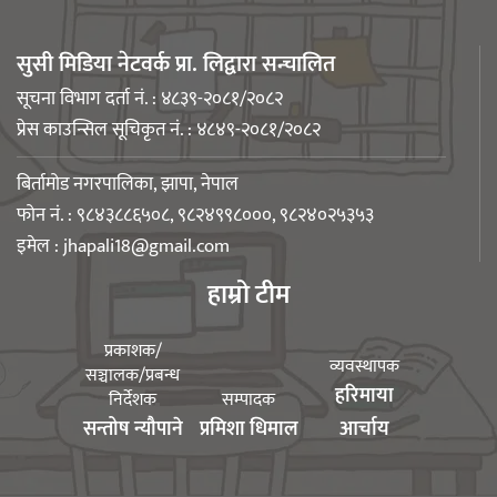
सुसी मिडिया नेटवर्क प्रा. लिद्वारा सन्चालित
नेपाली युवा उद्यमी मञ्च झापाको अध्यक्षमा
सूचना विभाग दर्ता नं. : ४८३९-२०८१/२०८२
मिजास पोखरेल
प्रेस काउन्सिल सूचिकृत नं. : ४८४९-२०८१/२०८२
बिर्तामोड नगरपालिका, झापा, नेपाल
फोन नं. : ९८४३८८६५०८, ९८२४९९८०००, ९८२४०२५३५३
इमेल :
jhapali18@gmail.com
बिर्तामोड स्मार्ट लेडीद्धारा सामुदायिक
हाम्रो टीम
कुकुरलाई खानासहित स्वैच्छिक आँखादान
अभियान शुरु
प्रकाशक/
व्यवस्थापक
सञ्चालक/प्रबन्ध
हरिमाया
निर्देशक
सम्पादक
युवा संघ झापाको अध्यक्षमा बिशन लिम्बू
सन्तोष न्यौपाने
प्रमिशा धिमाल
आर्चाय