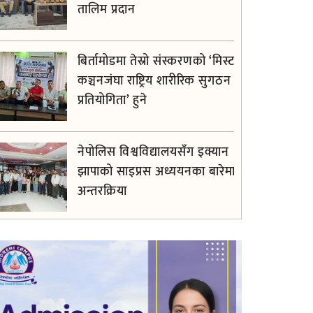
तालिम प्रदान
बिर्तामोडमा तेस्रो संस्करणको ‘मिस्टर
कञ्चनजंघा राष्ट्रिय शारीरिक सुगठन
प्रतियोगिता’ हुने
नेपोलिस विश्वविद्यालयसँग इक्यान
झापाको साइप्रस अध्ययनका बारेमा
अन्तरक्रिया
फरार अभियुक्त ओलीसामु झापा प्रहरी
निरीह