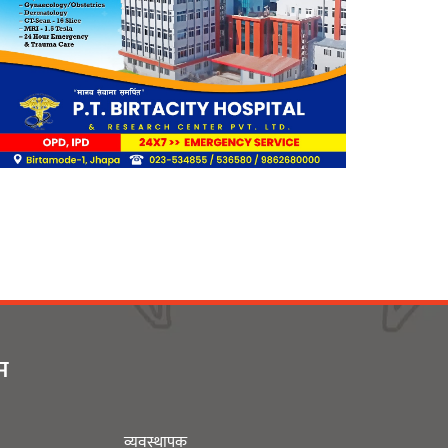
बिर्तामोडका वैज्ञानिक डा. मिशाल
पोखरेल जर्मनीको बायोमेडमा आबद्ध
नेपाली युवा उद्यमी मञ्च झापाको
अध्यक्षमा मिजास पोखरेल
बिर्तामोड स्मार्ट लेडीद्धारा सामुदायिक
ीम
कुकुरलाई खानासहित स्वैच्छिक
आँखादान अभियान शुरु
व्यवस्थापक