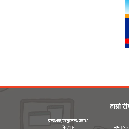
हाम्रो ट
प्रकाशक/सञ्चालक/प्रबन्ध
निर्देशक
सम्पादक