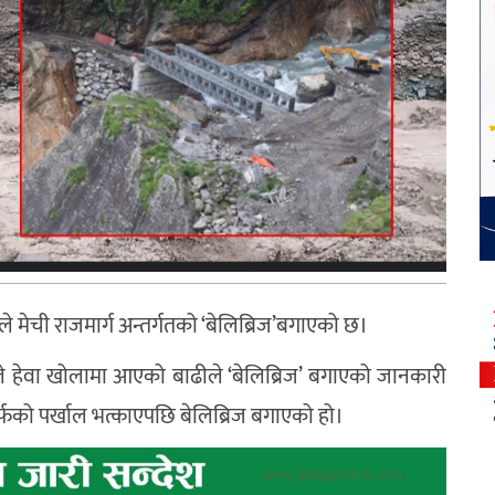
 मेची राजमार्ग अन्तर्गतको ‘बेलिब्रिज’बगाएको छ।
ले हेवा खोलामा आएको बाढीले ‘बेलिब्रिज’ बगाएको जानकारी
फको पर्खाल भत्काएपछि बेलिब्रिज बगाएको हो।