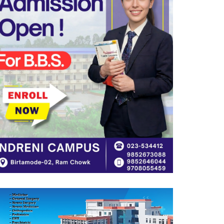
द ब्यूटी वल्ड पाँचौँ वर्षमा प्रवेश ,
विपन्न ४ सय बढीलाई निशुल्क
तालिम
अडान झापाको २१औँ स्थापना
दिवसमा पेशागत गुणस्तर र बदलिँदो
भूमिकामाथि अन्तरक्रिया
आगलागीबाट प्रभावित शेयर
सदस्यलाई सहाराले उपलब्ध गरायाे
राहत
लिङ्कन मन्टेश्वरीमा खिर दिवस
मनाइयो