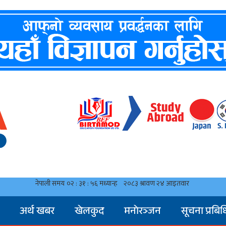
अर्थ खबर
खेलकुद
मनाेरञ्जन
सूचना प्रबिध