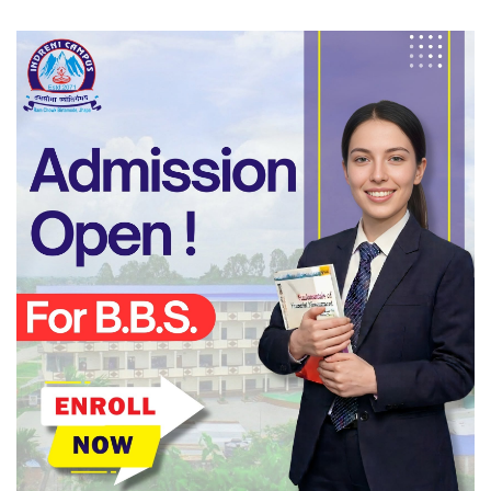
सधैँ अब्बल सिम्रिक साकोस, सदस्य र
सामाजिक उत्तरदायित्वमा खर्चियो दुई करोड
बढी रकम
झापाका सुनचाँदी व्यवसायीलाई करदाता
शिक्षा तथा अभिमुखीकरण तालिम प्रदान
बिर्तामोडमा तेस्रो संस्करणको ‘मिस्टर
कञ्चनजंघा राष्ट्रिय शारीरिक सुगठन
प्रतियोगिता’ हुने