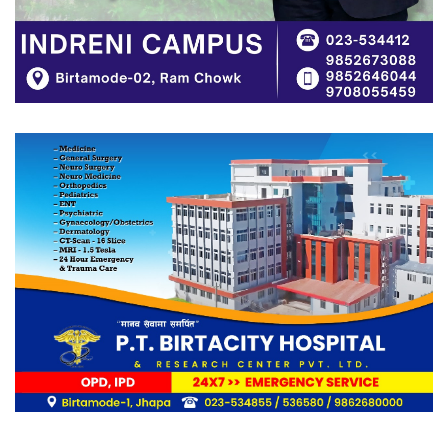
नेपोलिस विश्वविद्यालयसँग इक्यान झापाको
साइप्रस अध्ययनका बारेमा अन्तरक्रिया
फरार अभियुक्त ओलीसामु झापा प्रहरी निरीह
द ब्यूटी वल्ड पाँचौँ वर्षमा प्रवेश , विपन्न ४
सय बढीलाई निशुल्क तालिम