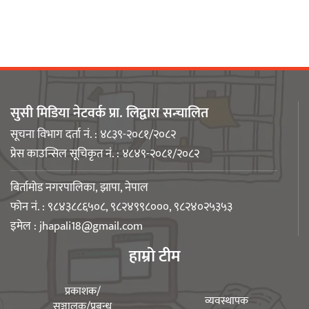
अडान झापाको २१औँ स्थापना दिवसमा
पेशागत गुणस्तर र बदलिँदो भूमिकामाथि
अन्तरक्रिया
सुसी मिडिया नेटवर्क प्रा. लिद्वारा सन्चालित
सूचना विभाग दर्ता नं. : ४८३९-२०८१/२०८२
प्रेस काउन्सिल सूचिकृत नं. : ४८४९-२०८१/२०८२
आगलागीबाट प्रभावित शेयर सदस्यलाई
सहाराले उपलब्ध गरायाे राहत
बिर्तामोड नगरपालिका, झापा, नेपाल
फोन नं. : ९८४३८८६५०८, ९८२४९९८०००, ९८२४०२५३५३
इमेल :
jhapali18@gmail.com
हाम्रो टीम
लिङ्कन मन्टेश्वरीमा खिर दिवस मनाइयो
प्रकाशक/
व्यवस्थापक
सञ्चालक/प्रबन्ध