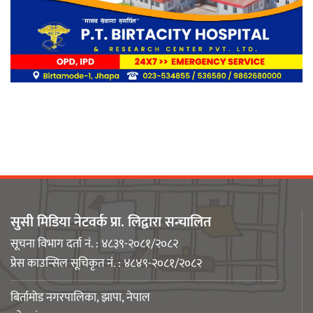
लिङ्कन मन्टेश्वरीमा खिर दिवस मनाइयो
बिर्तामोडका वैज्ञानिक डा. मिशाल पोखरेल
जर्मनीको बायोमेडमा आबद्ध
सुसी मिडिया नेटवर्क प्रा. लिद्वारा सन्चालित
नेपाली युवा उद्यमी मञ्च झापाको अध्यक्षमा
सूचना विभाग दर्ता नं. : ४८३९-२०८१/२०८२
मिजास पोखरेल
प्रेस काउन्सिल सूचिकृत नं. : ४८४९-२०८१/२०८२
बिर्तामोड नगरपालिका, झापा, नेपाल