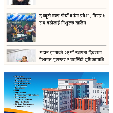
द ब्यूटी वल्ड पाँचौँ वर्षमा प्रवेश , विपन्न ४
सय बढीलाई निशुल्क तालिम
अडान झापाको २१औँ स्थापना दिवसमा
पेशागत गुणस्तर र बदलिँदो भूमिकामाथि
अन्तरक्रिया
आगलागीबाट प्रभावित शेयर सदस्यलाई
सहाराले उपलब्ध गरायाे राहत