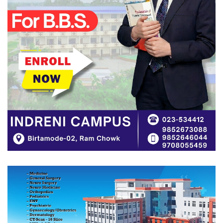
सय बढीलाई निशुल्क तालिम
अडान झापाको २१औँ स्थापना दिवसमा
पेशागत गुणस्तर र बदलिँदो भूमिकामाथि
अन्तरक्रिया
आगलागीबाट प्रभावित शेयर सदस्यलाई
सहाराले उपलब्ध गरायाे राहत
लिङ्कन मन्टेश्वरीमा खिर दिवस मनाइयो