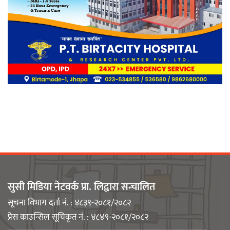
बिर्तामोडका वैज्ञानिक डा. मिशाल पोखरेल
जर्मनीको बायोमेडमा आबद्ध
नेपाली युवा उद्यमी मञ्च झापाको अध्यक्षमा
मिजास पोखरेल
सुसी मिडिया नेटवर्क प्रा. लिद्वारा सन्चालित
सूचना विभाग दर्ता नं. : ४८३९-२०८१/२०८२
प्रेस काउन्सिल सूचिकृत नं. : ४८४९-२०८१/२०८२
बिर्तामोड स्मार्ट लेडीद्धारा सामुदायिक