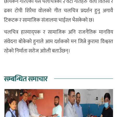
छायंकन गरिएको यस चलचित्रका २ वटा गीतहरु वेला वितेसी र
ढका टोपी शिरैमा वोलको गीत चलचित्र प्रदर्शन हुनु अगावै
टिकटक र सामाजिक संजालमा भाईरल भैसकेको छ।
चलचित्र हास्याद्पक र सामाजिक अनि राजनैतिक मानविय
संवेदना बोकेको हुनाले आम दर्शकको मन जित्ने कुरामा विश्वस्त
रहेको निर्माता सरोज आोली बताउँछन्।
सम्बन्धित समाचार