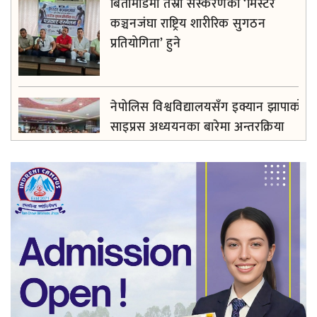
बिर्तामोडमा तेस्रो संस्करणको ‘मिस्टर
कञ्चनजंघा राष्ट्रिय शारीरिक सुगठन
प्रतियोगिता’ हुने
नेपोलिस विश्वविद्यालयसँग इक्यान झापाको
साइप्रस अध्ययनका बारेमा अन्तरक्रिया
फरार अभियुक्त ओलीसामु झापा प्रहरी निरीह
द ब्यूटी वल्ड पाँचौँ वर्षमा प्रवेश , विपन्न ४