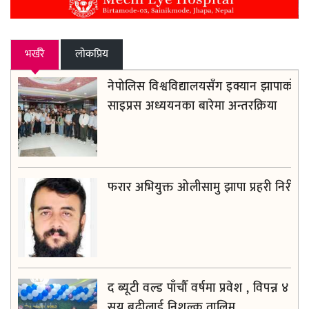
भर्खरै
लाेकप्रिय
नेपोलिस विश्वविद्यालयसँग इक्यान झापाको
साइप्रस अध्ययनका बारेमा अन्तरक्रिया
फरार अभियुक्त ओलीसामु झापा प्रहरी निरीह
द ब्यूटी वल्ड पाँचौँ वर्षमा प्रवेश , विपन्न ४
सय बढीलाई निशुल्क तालिम