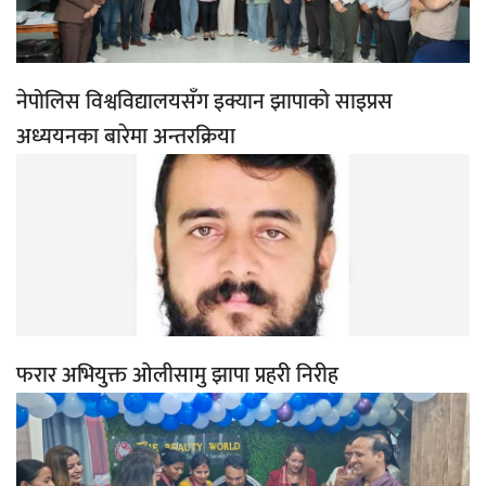
नेपोलिस विश्वविद्यालयसँग इक्यान झापाको साइप्रस
अध्ययनका बारेमा अन्तरक्रिया
फरार अभियुक्त ओलीसामु झापा प्रहरी निरीह