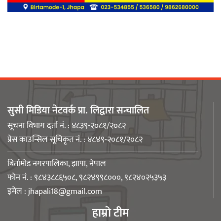
बिर्तामोडका वैज्ञानिक डा. मिशाल पोखरेल
जर्मनीको बायोमेडमा आबद्ध
सुसी मिडिया नेटवर्क प्रा. लिद्वारा सन्चालित
नेपाली युवा उद्यमी मञ्च झापाको अध्यक्षमा
सूचना विभाग दर्ता नं. : ४८३९-२०८१/२०८२
मिजास पोखरेल
प्रेस काउन्सिल सूचिकृत नं. : ४८४९-२०८१/२०८२
बिर्तामोड नगरपालिका, झापा, नेपाल
फोन नं. : ९८४३८८६५०८, ९८२४९९८०००, ९८२४०२५३५३
इमेल :
jhapali18@gmail.com
बिर्तामोड स्मार्ट लेडीद्धारा सामुदायिक
हाम्रो टीम
कुकुरलाई खानासहित स्वैच्छिक आँखादान