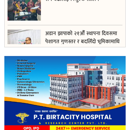
अडान झापाको २१औँ स्थापना दिवसमा
पेशागत गुणस्तर र बदलिँदो भूमिकामाथि
अन्तरक्रिया
आगलागीबाट प्रभावित शेयर सदस्यलाई
सहाराले उपलब्ध गरायाे राहत
लिङ्कन मन्टेश्वरीमा खिर दिवस मनाइयो