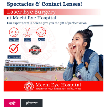
भर्खरै
लाेकप्रिय