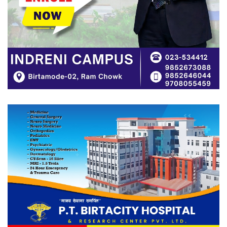
बिर्तामोडमा तेस्रो संस्करणको ‘मिस्टर
कञ्चनजंघा राष्ट्रिय शारीरिक सुगठन
प्रतियोगिता’ हुने
नेपोलिस विश्वविद्यालयसँग इक्यान झापाको
साइप्रस अध्ययनका बारेमा अन्तरक्रिया
फरार अभियुक्त ओलीसामु झापा प्रहरी निरीह