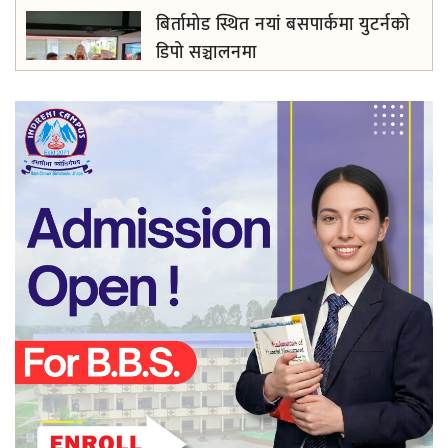
बिर्तामोड स्थित नयां बसपार्कमा युटर्नको
डिपो सञ्चालनमा
सधैँ अब्बल सिम्रिक साकोस, सदस्य र
सामाजिक उत्तरदायित्वमा खर्चियो दुई करोड
बढी रकम
झापाका सुनचाँदी व्यवसायीलाई करदाता
शिक्षा तथा अभिमुखीकरण तालिम प्रदान