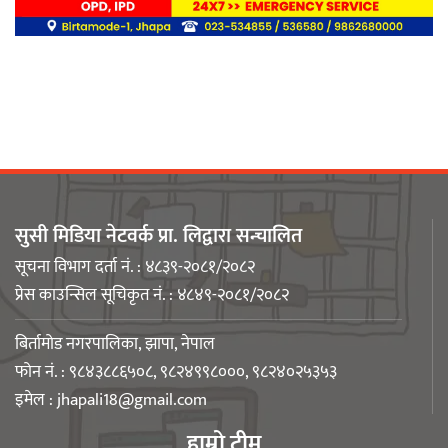
द ब्यूटी वल्ड पाँचौँ वर्षमा प्रवेश , विपन्न ४
सय बढीलाई निशुल्क तालिम
अडान झापाको २१औँ स्थापना दिवसमा
पेशागत गुणस्तर र बदलिँदो भूमिकामाथि
अन्तरक्रिया
सुसी मिडिया नेटवर्क प्रा. लिद्वारा सन्चालित
सूचना विभाग दर्ता नं. : ४८३९-२०८१/२०८२
प्रेस काउन्सिल सूचिकृत नं. : ४८४९-२०८१/२०८२
आगलागीबाट प्रभावित शेयर सदस्यलाई
सहाराले उपलब्ध गरायाे राहत
बिर्तामोड नगरपालिका, झापा, नेपाल
फोन नं. : ९८४३८८६५०८, ९८२४९९८०००, ९८२४०२५३५३
इमेल :
jhapali18@gmail.com
हाम्रो टीम
लिङ्कन मन्टेश्वरीमा खिर दिवस मनाइयो