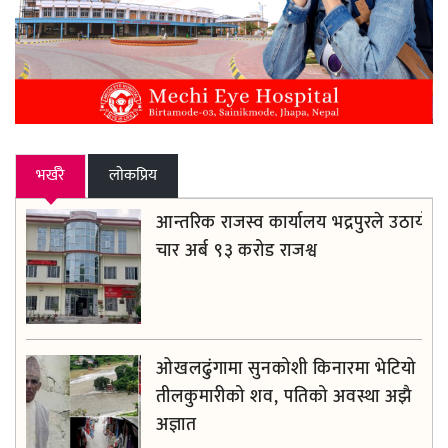
भर्खरै
लाेकप्रिय
आन्तरिक राजस्व कार्यालय भद्रपुरले उठायो
चार अर्ब ९३ करोड राजश्व
ओखलढुंगामा सुनकोशी किनारमा भेटियो
तीलकुमारीको शव, पतिको अवस्था अझै
अज्ञात