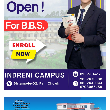
झापाका सुनचाँदी व्यवसायीलाई करदाता
शिक्षा तथा अभिमुखीकरण तालिम प्रदान
बिर्तामोडमा तेस्रो संस्करणको ‘मिस्टर
कञ्चनजंघा राष्ट्रिय शारीरिक सुगठन
प्रतियोगिता’ हुने
नेपोलिस विश्वविद्यालयसँग इक्यान झापाको
साइप्रस अध्ययनका बारेमा अन्तरक्रिया