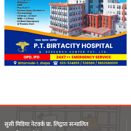
फरार अभियुक्त ओलीसामु झापा प्रहरी निरीह
द ब्यूटी वल्ड पाँचौँ वर्षमा प्रवेश , विपन्न ४
सय बढीलाई निशुल्क तालिम
अडान झापाको २१औँ स्थापना दिवसमा
पेशागत गुणस्तर र बदलिँदो भूमिकामाथि
अन्तरक्रिया
सुसी मिडिया नेटवर्क प्रा. लिद्वारा सन्चालित