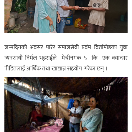
जन्मदिनको अवसर पारेर समाजसेवी एवंम बिर्तामाेडका युवा
व्यवसायी निर्मल भट्टराईले मेचीनगक ५ कि एक क्यान्सर
पीडितलाई आर्थिक तथा खाद्यान्न सहयोग गरेका छन् ।