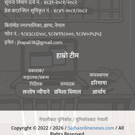
सूचना विभाग दर्ता नं. : ४८३९-२०८१/२०८२
प्रेस काउन्सिल सूचिकृत नं. : ४८४९-२०८१/२०८२
आगलागीबाट प्रभावित शेयर सदस्यलाई
सहाराले उपलब्ध गरायाे राहत
बिर्तामोड नगरपालिका, झापा, नेपाल
फोन नं. : ९८४३८८६५०८, ९८२४९९८०००, ९८२४०२५३५३
इमेल :
jhapali18@gmail.com
हाम्रो टीम
लिङ्कन मन्टेश्वरीमा खिर दिवस मनाइयो
प्रकाशक/
व्यवस्थापक
सञ्चालक/प्रबन्ध
हरिमाया
निर्देशक
सम्पादक
सन्तोष न्यौपाने
प्रमिशा धिमाल
आर्चाय
बिर्तामोडका वैज्ञानिक डा. मिशाल पोखरेल
जर्मनीको बायोमेडमा आबद्ध
नेपालीबाट युनिकोड / युनिकोडबाट नेपाली
Copyright © 2022 / 2026 /
Sajhaonlinenews.com
/ All
Rights Reserved.