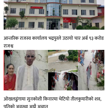
आन्तरिक राजस्व कार्यालय भद्रपुरले उठायो चार अर्ब ९३ करोड
राजश्व
ओखलढुंगामा सुनकोशी किनारमा भेटियो तीलकुमारीको शव,
पतिको अवस्था अझै अज्ञात