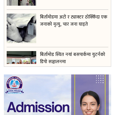
बिर्तामोडमा अटो र ट्याक्टर ठोक्किँदा एक
जनाको मृत्यु, चार जना घाइते
बिर्तामोड स्थित नयां बसपार्कमा युटर्नको
डिपो सञ्चालनमा
सधैँ अब्बल सिम्रिक साकोस, सदस्य र
सामाजिक उत्तरदायित्वमा खर्चियो दुई करोड
बढी रकम