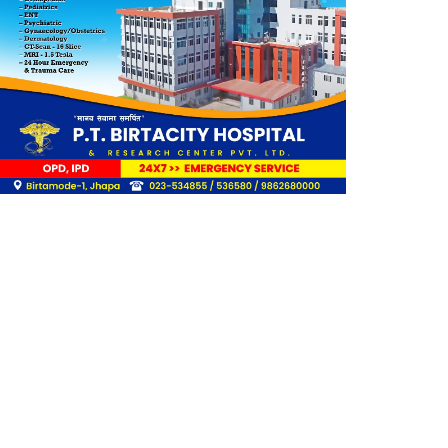
राहत
लिङ्कन मन्टेश्वरीमा खिर दिवस
मनाइयो
बिर्तामोडका वैज्ञानिक डा. मिशाल
पोखरेल जर्मनीको बायोमेडमा आबद्ध
नेपाली युवा उद्यमी मञ्च झापाको
अध्यक्षमा मिजास पोखरेल