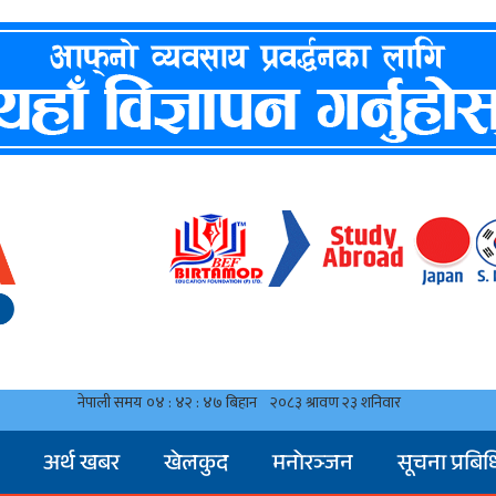
अर्थ खबर
खेलकुद
मनाेरञ्जन
सूचना प्रबिध