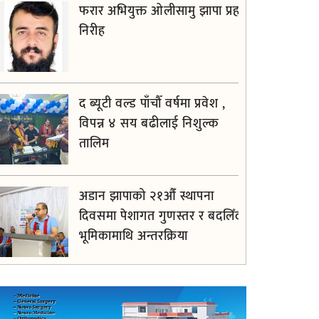
फरार अभियुक्त ओलीसामु झापा प्रहरी
निरीह
द ब्यूटी वल्ड पाँचौँ वर्षमा प्रवेश ,
विपन्न ४ सय बढीलाई निशुल्क
तालिम
अडान झापाको २१औँ स्थापना
दिवसमा पेशागत गुणस्तर र बदलिँदो
भूमिकामाथि अन्तरक्रिया
आगलागीबाट प्रभावित शेयर
सदस्यलाई सहाराले उपलब्ध गरायाे