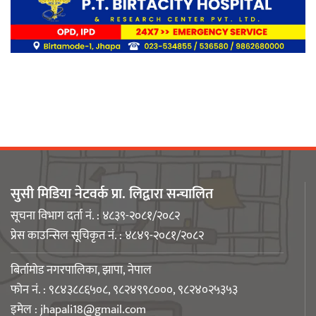
लिङ्कन मन्टेश्वरीमा खिर दिवस मनाइयो
बिर्तामोडका वैज्ञानिक डा. मिशाल पोखरेल
जर्मनीको बायोमेडमा आबद्ध
सुसी मिडिया नेटवर्क प्रा. लिद्वारा सन्चालित
नेपाली युवा उद्यमी मञ्च झापाको अध्यक्षमा
सूचना विभाग दर्ता नं. : ४८३९-२०८१/२०८२
मिजास पोखरेल
प्रेस काउन्सिल सूचिकृत नं. : ४८४९-२०८१/२०८२
बिर्तामोड नगरपालिका, झापा, नेपाल
फोन नं. : ९८४३८८६५०८, ९८२४९९८०००, ९८२४०२५३५३
इमेल :
jhapali18@gmail.com