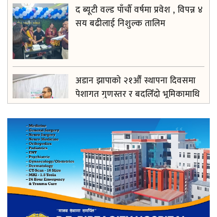
द ब्यूटी वल्ड पाँचौँ वर्षमा प्रवेश , विपन्न ४
सय बढीलाई निशुल्क तालिम
अडान झापाको २१औँ स्थापना दिवसमा
पेशागत गुणस्तर र बदलिँदो भूमिकामाथि
अन्तरक्रिया
आगलागीबाट प्रभावित शेयर सदस्यलाई
सहाराले उपलब्ध गरायाे राहत